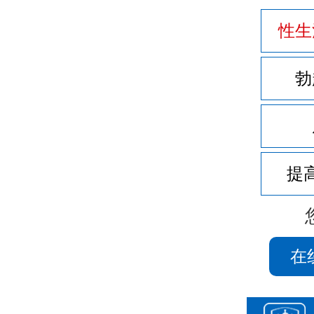
性生
勃
提
在