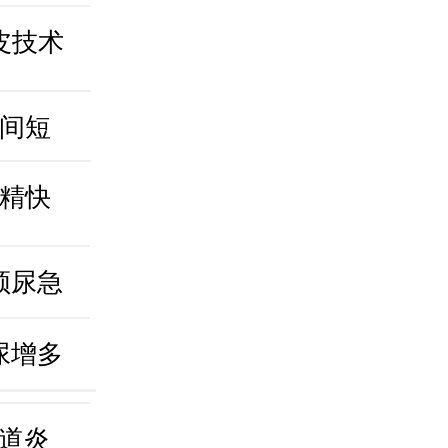
皮技术
间短
精快
频尿急
尿增多
道炎