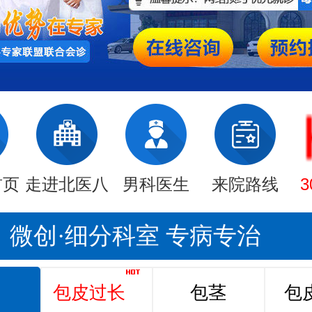
首页
走进北医八
男科医生
来院路线
微创·细分科室 专病专治
包皮过长
包茎
包