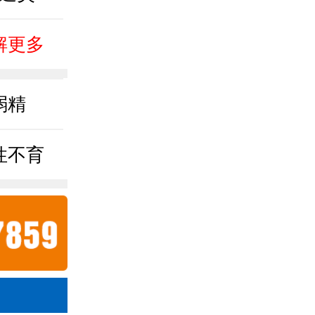
解更多
弱精
性不育