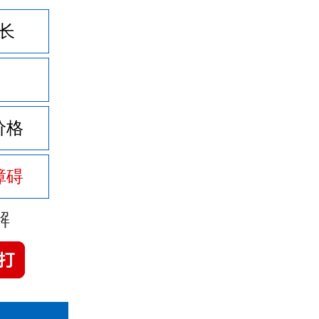
长
价格
障碍
解