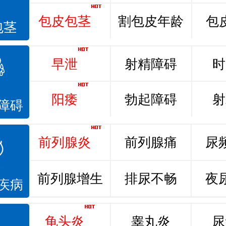
包皮包茎
割包皮年龄
包
包茎
早泄
射精障碍
时
阳痿
勃起障碍
射
障碍
前列腺炎
前列腺痛
尿
前列腺增生
排尿不畅
夜
疾病
龟头炎
睾丸炎
尿