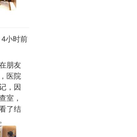
4小时前
在朋友
，医院
记，因
查室，
看了结
。