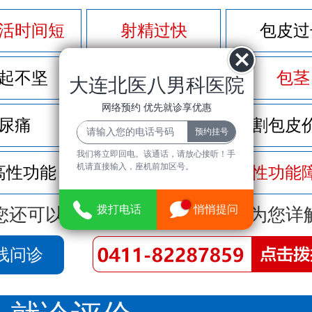
活时间短
射精过快
包皮过
起不坚
尿频尿急
包茎
大连北医八男科医院
网络预约 优先就诊享优惠
尿痛
前列腺炎
割包皮
我们将立即回电。该通话，请放心接听！手
机请直接输入，座机前加区号。
高性功能
龟头敏感
性功能
拨打电话
悄悄提问
您还可以拨打
免费咨询电话
立即为您详
线问诊