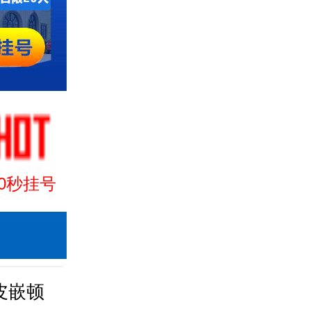
30秒挂号
皮嵌顿